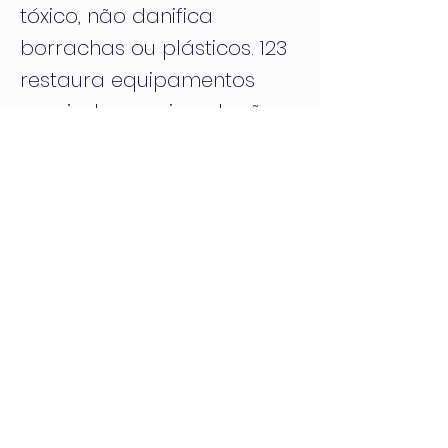
tóxico, não danifica
borrachas ou plásticos. 123
restaura equipamentos
avariados por inundações,
eliminando a humidade.