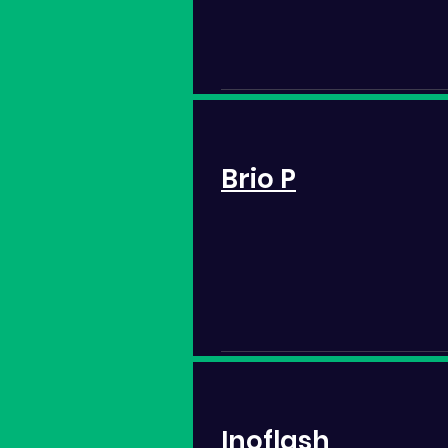
Brio P
Inoflash