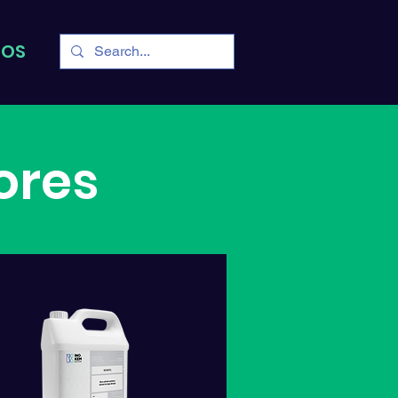
TOS
ores