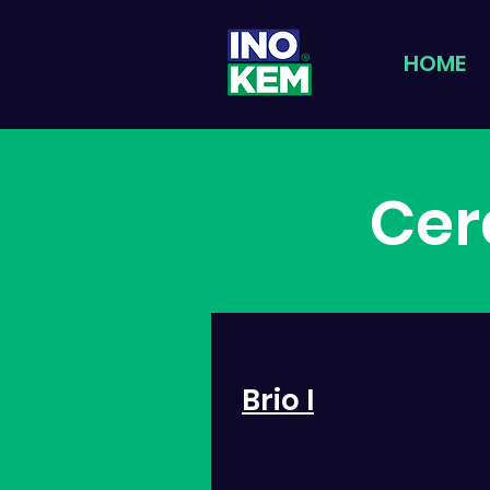
HOME
Cer
Brio I