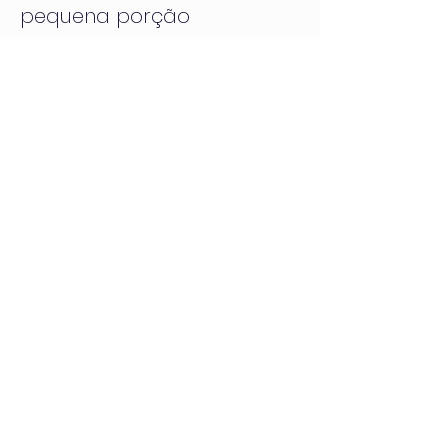
pequena porção
uniformemente utilizada,
garante um brilho intenso e
de grande durabilidade.
Download do catálogo