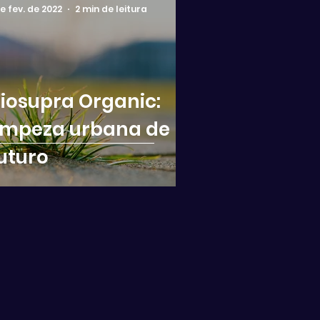
de fev. de 2022
2 min de leitura
iosupra Organic:
impeza urbana de
uturo