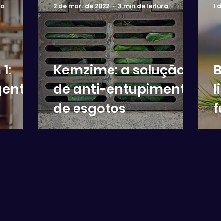
ra
2 de mar. de 2022
3 min de leitura
1 
1:
Kemzime: a solução
B
gente
de anti-entupimento
l
de esgotos
f