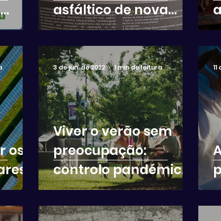
O
asfáltico de nova
a
geração
a
3 de jun. de 2022
1 min de leitura
11
Viver o verão sem
r os
preocupação:
A
ares?
controlo pandémico
p
de praias, parques,
areais