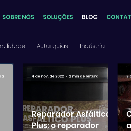
SOBRE NÓS
SOLUÇÕES
BLOG
CONTA
abilidade
Autarquias
Indústria
ura
4 de nov. de 2022
2 min de leitura
9 
Reparador Asfáltico
C
Plus: o reparador
a