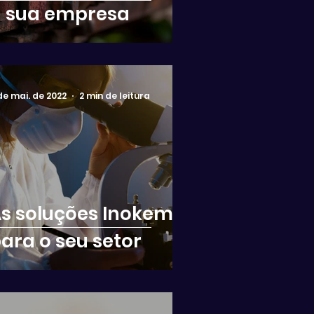
 sua empresa
 de mai. de 2022
2 min de leitura
s soluções Inokem
ara o seu setor