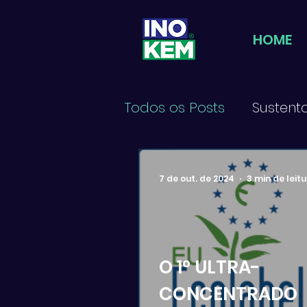
HOME
Todos os Posts
Sustent
7 de out. de 2024
3 min de leit
O 1º ULTRA-
CONCENTRADO