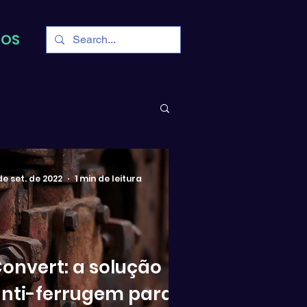
TOS
de set. de 2022
1 min de leitura
onvert: a solução
nti-ferrugem para