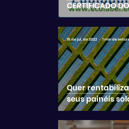
CERTIFICADO D
MUNDO
15 de jul. de 2022
1 min de leitur
Quer rentabiliza
seus painéis sol