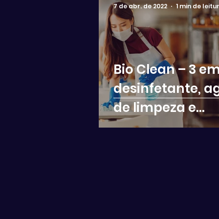
7 de abr. de 2022
1 min de leitu
Bio Clean – 3 em 
desinfetante, a
de limpeza e
desodorizante