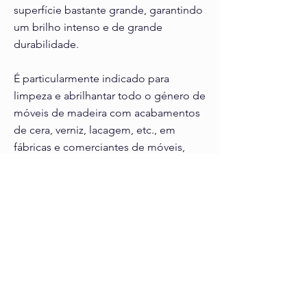
superfície bastante grande, garantindo
um brilho intenso e de grande
durabilidade.
É particularmente indicado para
limpeza e abrilhantar todo o género de
móveis de madeira com acabamentos
de cera, verniz, lacagem, etc., em
fábricas e comerciantes de móveis,
escolas, restaurantes, hotéis, lares de
3ª. Idade, hospitais, creches, jardins
infantis, e em todos os locais onde
existam móveis de madeira. Pode
ainda ser aplicado com grande eficácia
na limpeza e
abrilhantamento dos tabliers de
automóveis e em estofos de napa e
pele.