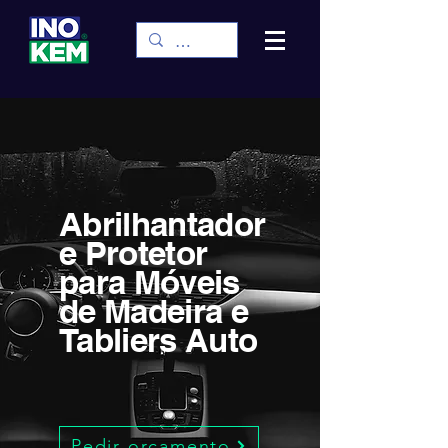
Abrilhantador
e Protetor
para Móveis
de Madeira e
Tabliers Auto
Pedir orçamento