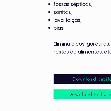
fossas sépticas,
sanitas,
lava-loiças,
pias.
Elimina óleos, gorduras
restos de alimentos, etc
Download catál
Download Ficha t