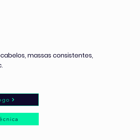
, cabelos, massas consistentes,
.
ogo
écnica