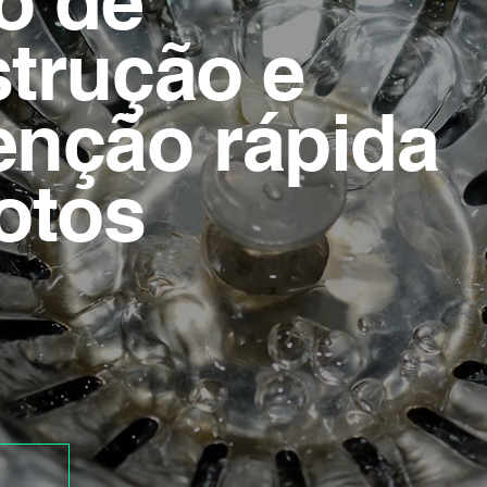
o de
trução e
nção rápida
otos