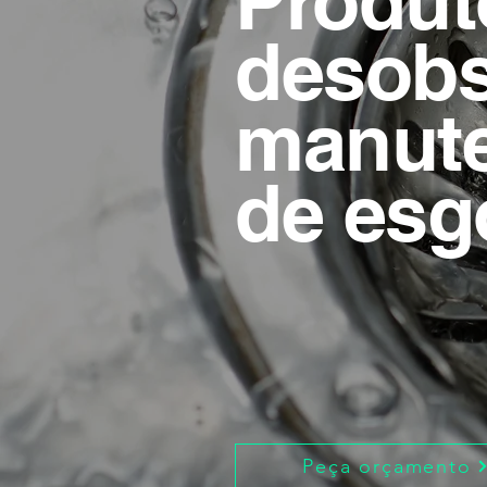
Produt
desobs
manute
de esg
Peça orçamento