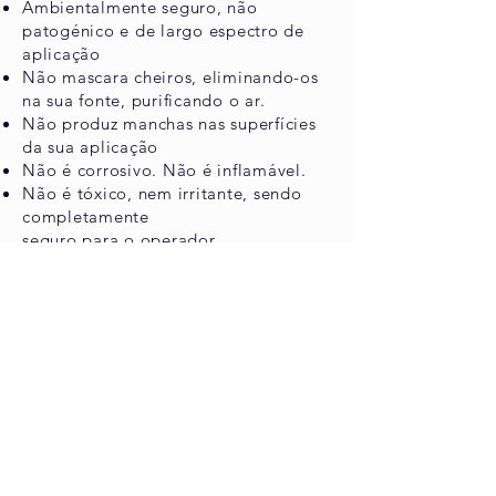
Ambientalmente seguro, não
patogénico e de largo espectro de
aplicação
Não mascara cheiros, eliminando-os
na sua fonte, purificando o ar.
Não produz manchas nas superfícies
da sua aplicação
Não é corrosivo. Não é inflamável.
Não é tóxico, nem irritante, sendo
completamente
seguro para o operador.
É económico
, r
ecupera zonas
desvirtuadas pelos maus odores, num
curto espaço de tempo.