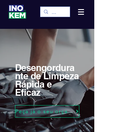
Desengordura
nte de Limpeza
Rápida e
Eficaz
Peça já o seu orçamento