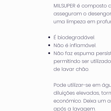
MILSUPER é composto d
asseguram o desengord
uma limpeza em profu
É biodegradável.
Não é inflamável.
Não faz espuma persis
permitindo ser utiliza
de lavar chão.
Pode utilizar-se em ág
diluições elevadas, to
económico. Deixa um 
após a lavagem.