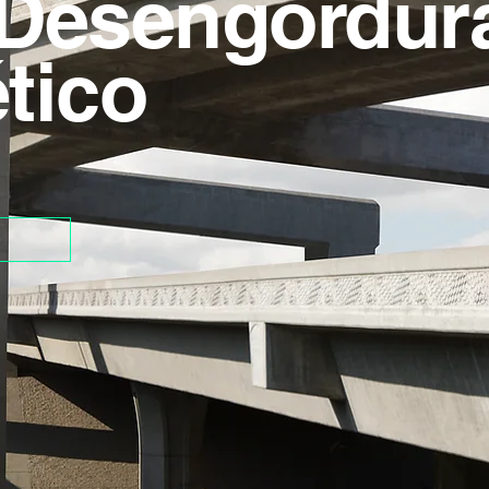
Desengordur
tico