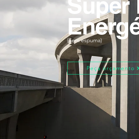
Super 
Energé
(Sem espuma)
Peça orçamento