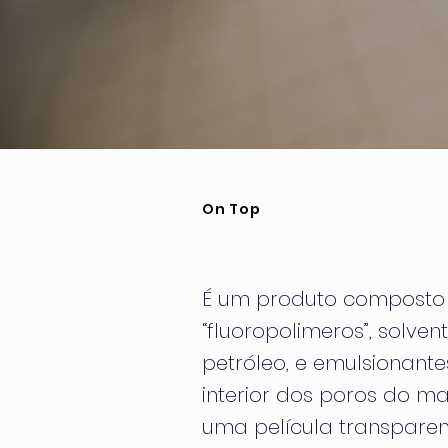
On Top
Agir já
É um produto composto 
“fluoropolimeros”, solve
petróleo, e emulsionante
interior dos poros do ma
uma película transparen