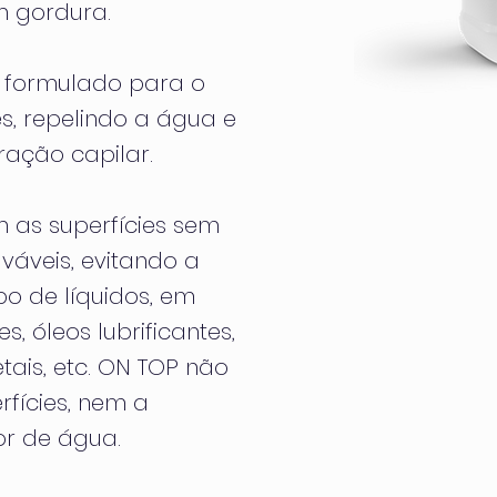
m gordura.
 formulado para o
s, repelindo a água e
ração capilar.
 as superfícies sem
váveis, evitando a
po de líquidos, em
s, óleos lubrificantes,
tais, etc. ON TOP não
rfícies, nem a
r de água.