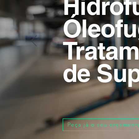
Hidrof
Óleofu
Tratam
de Sup
Peça já o seu orçament