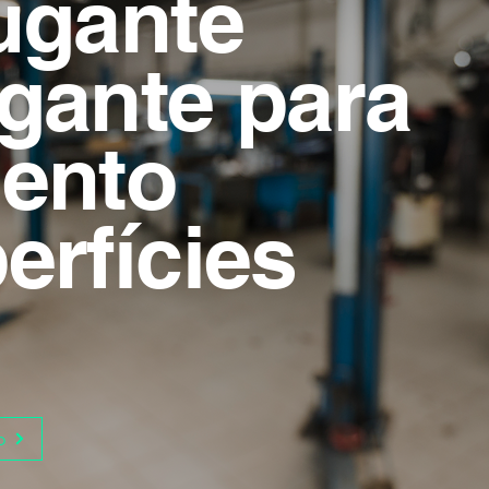
ugante
gante para
ento
erfícies
o