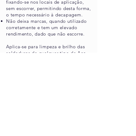
fixando-se nos locais de aplicação,
sem escorrer, permitindo desta forma,
o tempo necessário à decapagem.
Não deixa marcas, quando utilizado
corretamente e tem um elevado
rendimento, dado que não escorre.
Aplica-se para limpeza e brilho das
soldaduras de qualquer tipo de Aço
Inox, de preferência para a série AISI
300, removendo todas as manchas
provenientes das soldaduras.