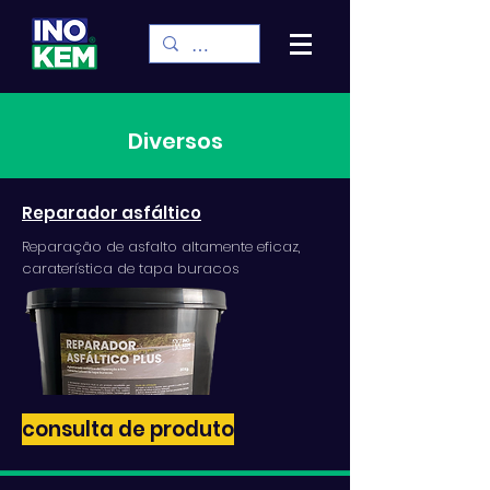
Diversos
Reparador asfáltico
Reparação de asfalto altamente eficaz,
caraterística de tapa buracos
consulta de produto