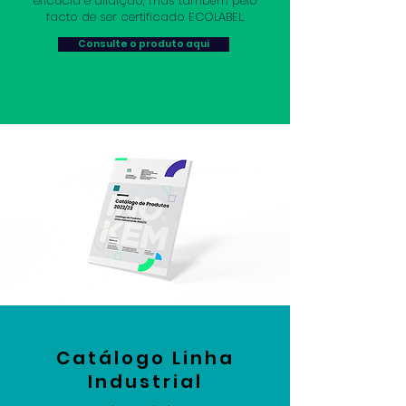
eficácia e diluição, mas também pelo
facto de ser certificado ECOLABEL.
Consulte o produto aqui
Catálogo Linha
Industrial