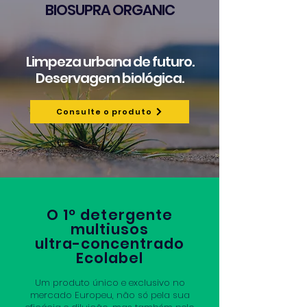
BIOSUPRA ORGANIC
Limpeza urbana de futuro.
Deservagem biológica.
Consulte o produto
O 1º detergente
multiusos
ultra-concentrado
Ecolabel
Um produto único e exclusivo no
mercado Europeu, não só pela sua